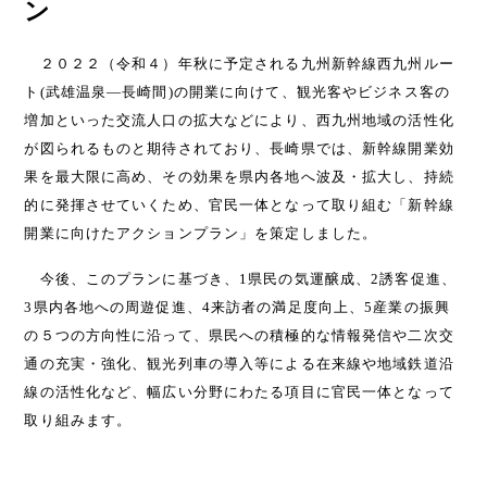
ン
２０２２（令和４）
年秋に予定される九州新幹線西九州ルー
ト
(
武雄温泉―長崎間
)
の開業に向けて、観光客やビジネス客の
増加といった交流人口の拡大などにより、西九州地域の活性化
が図られるものと期待されており、長崎県では、新幹線開業効
果を最大限に高め、その効果を県内各地へ波及・拡大し、持続
的に発揮させていくため、官民一体となって取り組む「新幹線
開業に向けたアクションプラン」を策定しました。
今後、このプランに基づき、
1
県民の気運醸成、
2
誘客促進、
3
県内各地への周遊促進、
4
来訪者の満足度向上、
5
産業の振興
の５つの方向性に沿って、県民への積極的な情報発信や二次交
通の充実・強化、観光列車の導入等による在来線や地域鉄道沿
線の活性化など、幅広い分野にわたる項目に官民一体となって
取り組みます。